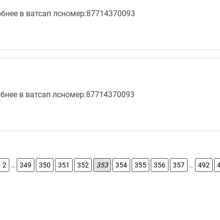
бнее в ватсап лсномер:87714370093
бнее в ватсап лсномер:87714370093
2
…
349
350
351
352
353
354
355
356
357
…
492