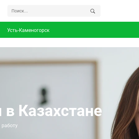
Усть-Каменогорск
 в Казахстане
 работу