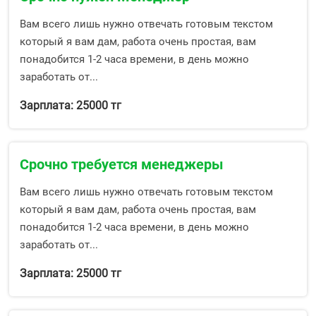
Вам всего лишь нужно отвечать готовым текстом
который я вам дам, работа очень простая, вам
понадобится 1-2 часа времени, в день можно
заработать от...
Зарплата: 25000 тг
Срочно требуется менеджеры
Вам всего лишь нужно отвечать готовым текстом
который я вам дам, работа очень простая, вам
понадобится 1-2 часа времени, в день можно
заработать от...
Зарплата: 25000 тг