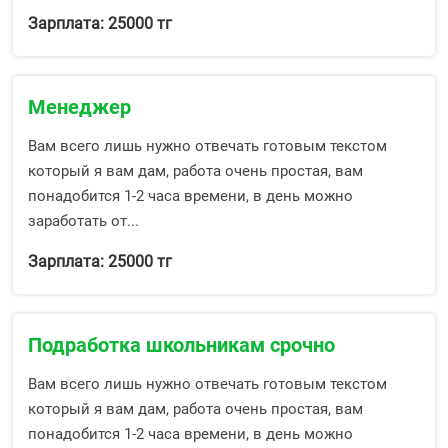
Зарплата: 25000 тг
Менеджер
Вам всего лишь нужно отвечать готовым текстом
который я вам дам, работа очень простая, вам
понадобится 1-2 часа времени, в день можно
заработать от...
Зарплата: 25000 тг
Подработка школьникам срочно
Вам всего лишь нужно отвечать готовым текстом
который я вам дам, работа очень простая, вам
понадобится 1-2 часа времени, в день можно