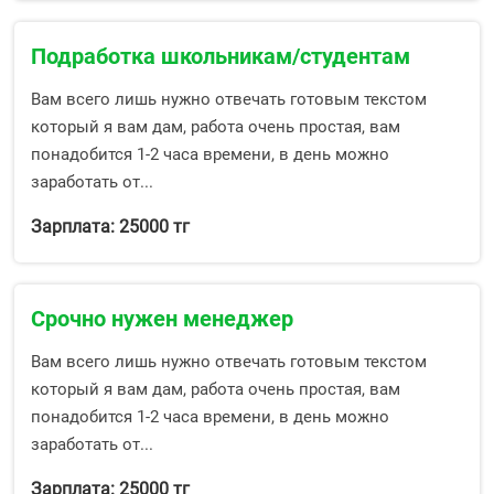
Подработка школьникам/студентам
Вам всего лишь нужно отвечать готовым текстом
который я вам дам, работа очень простая, вам
понадобится 1-2 часа времени, в день можно
заработать от...
Зарплата: 25000 тг
Срочно нужен менеджер
Вам всего лишь нужно отвечать готовым текстом
который я вам дам, работа очень простая, вам
понадобится 1-2 часа времени, в день можно
заработать от...
Зарплата: 25000 тг