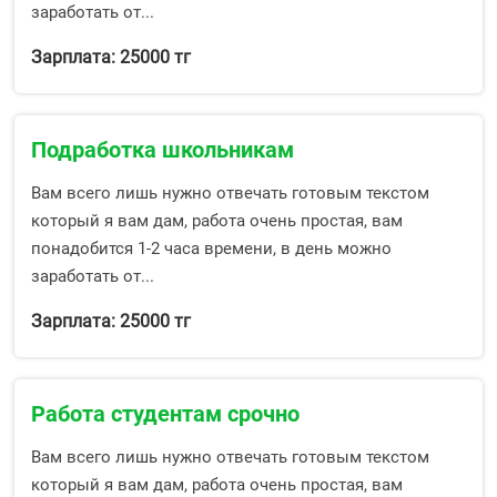
заработать от...
Зарплата: 25000 тг
Подработка школьникам
Вам всего лишь нужно отвечать готовым текстом
который я вам дам, работа очень простая, вам
понадобится 1-2 часа времени, в день можно
заработать от...
Зарплата: 25000 тг
Работа студентам срочно
Вам всего лишь нужно отвечать готовым текстом
который я вам дам, работа очень простая, вам