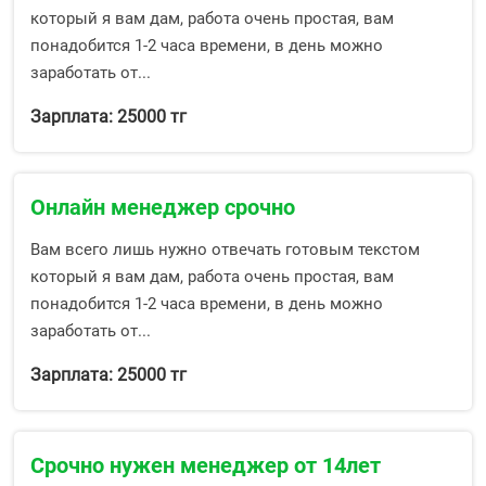
который я вам дам, работа очень простая, вам
понадобится 1-2 часа времени, в день можно
заработать от...
Зарплата: 25000 тг
Онлайн менеджер срочно
Вам всего лишь нужно отвечать готовым текстом
который я вам дам, работа очень простая, вам
понадобится 1-2 часа времени, в день можно
заработать от...
Зарплата: 25000 тг
Срочно нужен менеджер от 14лет