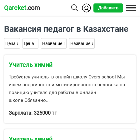
Qareket
.com
Добавить
Города
Вакансия педагог в Казахстане
Алматы
Цена ↓
Цена ↑
Название ↑
Название ↓
Астана
Шымкент
Учитель химий
Усть-
Требуется учитель в онлайн школу Overs school Мы
Каменогорск
ищем энергичного и мотивированного человека на
позицию учителя для работы в онлайн
школе Обязанно...
Зарплата: 325000 тг
Учитель химий