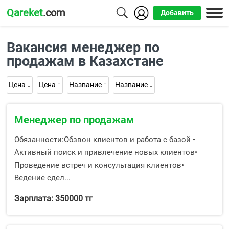
Qareket
.com
Добавить
Города
Вакансия менеджер по
Алматы
продажам в Казахстане
Астана
Цена ↓
Цена ↑
Название ↑
Название ↓
Шымкент
Менеджер по продажам
Усть-
Каменогорск
Обязанности:Обзвон клиентов и работа с базой •
Активный поиск и привлечение новых клиентов•
Проведение встреч и консультация клиентов•
Ведение сдел...
Зарплата: 350000 тг