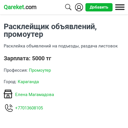
Qareket
.com
Добавить
Города
Расклейщик объявлений,
Алматы
промоутер
Астана
Расклейка объявлений на подъезды, раздача листовок
Шымкент
Зарплата: 5000 тг
Усть-
Профессия:
Промоутер
Каменогорск
Город:
Караганда
Елена Магамадова
+77013608105