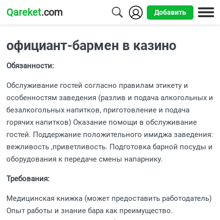
Qareket
.com
Добавить
Города
официант-бармен в казино
Алматы
Обязанности:
Астана
Обслуживание гостей согласно правилам этикету и
Шымкент
особенностям заведения (разлив и подача алкогольных и
безалкогольных напитков, приготовление и подача
Усть-
горячих напитков) Оказание помощи в обслуживание
Каменогорск
гостей. Поддержание положительного имиджа заведения:
вежливость ,приветливость. Подготовка барной посуды и
оборудования к передаче смены напарнику.
Требования:
Медицинская книжка (может предоставить работодатель)
Опыт работы и знание бара как преимущество.