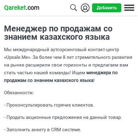
Qareket
.com
Добавить
Города
Менеджер по продажам со
Алматы
знанием казахского языка
Астана
Мы международный аутсорсинговый контакт-центр
«Upsale.Me». За более чем 8 лет стремительного развития
Шымкент
на рынке расширили свои горизонты и предлагаем вам
Усть-
стать частью нашей команды! Ищем
менеджера по
Каменогорск
продажам со знанием казахского языка
!
Обязанности:
- Проконсультировать горячих клиентов.
- Продать акционные предложения на данный товар.
- Заполнить анкету в СRМ системе.