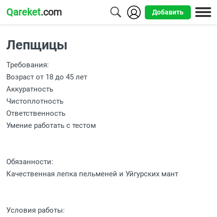
Qareket
.com
Добавить
Города
Лепщицы
Алматы
Требования:
Астана
Возраст от 18 до 45 лет
Аккуратность
Шымкент
Чистоплотность
Ответственность
Усть-
Умение работать с тестом
Каменогорск
Обязанности:
Качественная лепка пельменей и Уйгурских мант
Условия работы: