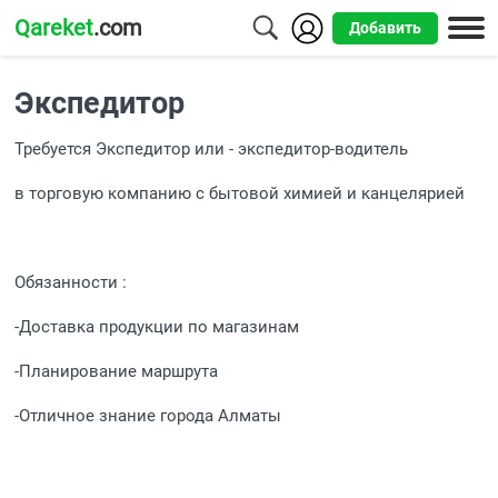
Qareket
.com
Добавить
Города
Экспедитор
Алматы
Требуется Экспедитор или - экспедитор-водитель
Астана
в торговую компанию с бытовой химией и канцелярией
Шымкент
Усть-
Обязанности :
Каменогорск
-Доставка продукции по магазинам
-Планирование маршрута
-Отличное знание города Алматы