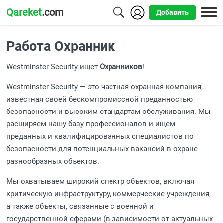
Qareket
.com
Добавить
Города
Работа Охранник
Алматы
Westminster Security ищет
Охранников
!
Астана
Westminster Security — это частная охранная компания,
Шымкент
известная своей бескомпромиссной преданностью
безопасности и высоким стандартам обслуживания. Мы
Усть-
расширяем нашу базу профессионалов и ищем
Каменогорск
преданных и квалифицированных специалистов по
безопасности для потенциальных вакансий в охране
разнообразных объектов.
Мы охватываем широкий спектр объектов, включая
критическую инфраструктуру, коммерческие учреждения,
а также объекты, связанные с военной и
государственной сферами (в зависимости от актуальных