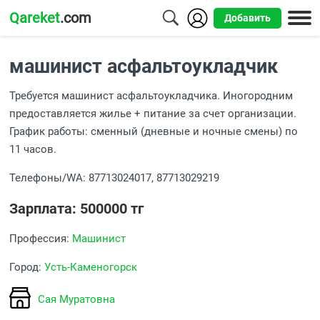
Qareket
.com
Добавить
Города
машинист асфальтоукладчик
Алматы
Требуется машинист асфальтоукладчика. Иногородним
Астана
предоставляется жилье + питание за счет организации.
График работы: сменный (дневные и ночные смены) по
Шымкент
11 часов.
Усть-
Телефоны/WA: 87713024017, 87713029219
Каменогорск
Зарплата: 500000 тг
Профессия:
Машинист
Город:
Усть-Каменогорск
Сая Муратовна