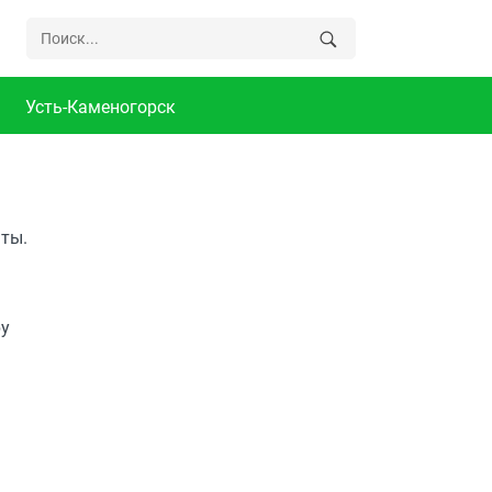
Усть-Каменогорск
ты.
ру