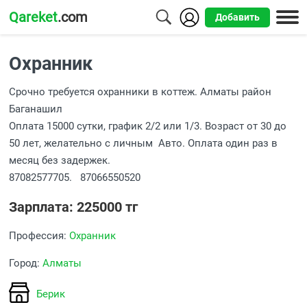
Qareket
.com
Добавить
Города
Охранник
Алматы
Срочно требуется охранники в коттеж. Алматы район
Астана
Баганашил
Оплата 15000 сутки, график 2/2 или 1/3. Возраст от 30 до
Шымкент
50 лет, желательно с личным Авто. Оплата один раз в
месяц без задержек.
Усть-
87082577705. 87066550520
Каменогорск
Зарплата: 225000 тг
Профессия:
Охранник
Город:
Алматы
Берик