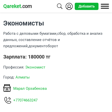
Qareket
.com
Добавить
Города
Экономисты
Алматы
Работа с деловыми бумагами,сбор, обработка и анализ
Астана
данных, составление отчётов и
предложений,документоборот
Шымкент
Зарплата: 180000 тг
Усть-
Каменогорск
Профессия:
Экономист
Город:
Алматы
Марал Орзабекова
+77074663247