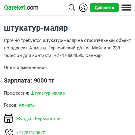
Qareket
.com
Добавить
Города
штукатур-маляр
Алматы
Срочно требуется штукатур-маляр на строительный объект
Астана
по адресу г.Алматы, Турксибский р/н, ул.Майлина 238.
телефон для контакта: +77470604095, Санжар.
Шымкент
Оплата ежедневная
Усть-
Каменогорск
Зарплата: 9000 тг
Профессия:
Штукатур-маляр
Город:
Алматы
Жулдыз Курмангали
+77781180670