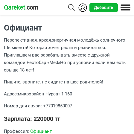
Qareket
.com
Добавить
Города
Официант
Алматы
Перспективная, яркая,энергичная молодёжь солнечного
Астана
Шымкента! Которая хочет расти и развиваться.
Приглашаем вас зарабатывать вместе с дружной
Шымкент
командой Рестобар «Мёd»Но при условии если вам есть
свыше 18 лет!
Усть-
Каменогорск
Пишите, звоните, не сидите на шее родителей!
Адрес:микрорайон Нурсат 1-160
Номер для связи: +77019850007
Зарплата: 220000 тг
Профессия:
Официант