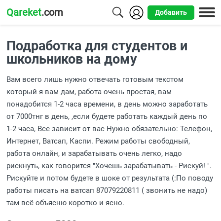
Qareket
.com
Добавить
Города
Подработка для студентов и
Алматы
школьников на дому
Астана
Вам всего лишь нужно отвечать готовым текстом
который я вам дам, работа очень простая, вам
Шымкент
понадобится 1-2 часа времени, в день можно заработать
Усть-
от 7000тнг в день, ,если будете работать каждый день по
Каменогорск
1-2 часа, Все зависит от вас Нужно обязательно: Телефон,
Интернет, Ватсап, Каспи. Режим работы свободный,
работа онлайн, и зарабатывать очень легко, надо
рискнуть, как говорится "Хочешь зарабатывать - Рискуй! ".
Рискуйте и потом будете в шоке от результата (:По поводу
работы писать на ватсап 87079220811 ( звонить не надо)
там всё объясню коротко и ясно.