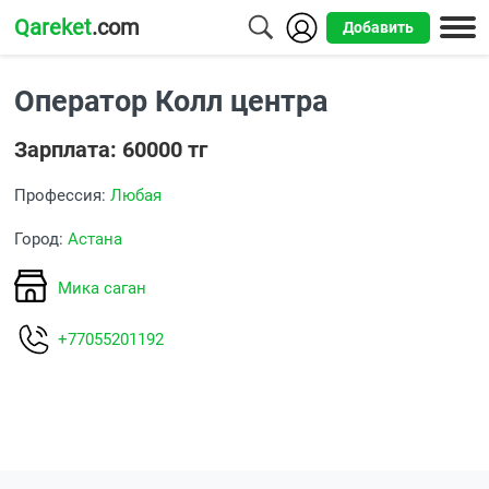
Qareket
.com
Добавить
Города
Оператор Колл центра
Алматы
Зарплата: 60000 тг
Астана
Профессия:
Любая
Шымкент
Город:
Астана
Усть-
Каменогорск
Мика саган
+77055201192