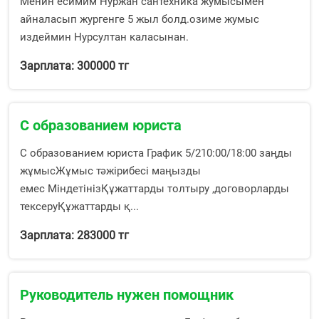
Менин есимим Нуржан сантехника жумысымен
айналасып жургенге 5 жыл болд.озиме жумыс
издеймин Нурсултан каласынан.
Зарплата: 300000 тг
С образованием юриста
С образованием юриста График 5/210:00/18:00 заңды
жұмысЖұмыс тәжірибесі маңызды
емес МіндетінізҚұжаттарды толтыру ,договорларды
тексеруҚұжаттарды қ...
Зарплата: 283000 тг
Руководитель нужен помощник