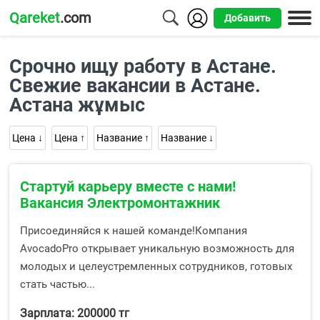
Qareket
.com
Добавить
Города
Срочно ищу работу в Астане.
Алматы
Свежие вакансии в Астане.
Астана жұмыс
Астана
Шымкент
Цена ↓
Цена ↑
Название ↑
Название ↓
Усть-
Стартуй карьеру вместе с нами!
Каменогорск
Вакансия Электромонтажник
Присоединяйся к нашей команде!Компания
AvocadoPro открывает уникальную возможность для
молодых и целеустремленных сотрудников, готовых
стать частью...
Зарплата: 200000 тг