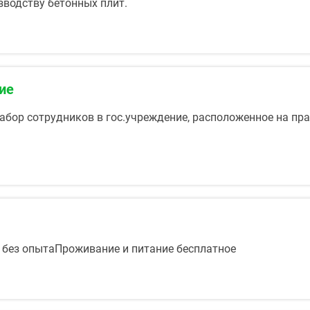
зводству бетонных плит.
ие
набор сотрудников в гос.учреждение, расположенное на п
без опытаПроживание и питание бесплатное