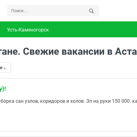
Усть-Каменогорск
тане. Свежие вакансии в Аст
е ↓
)!
орка сан узлов, коридоров и холов. Зп на руки 150 000. 