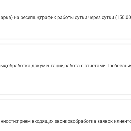
арка) на ресепшн;график работы сутки через сутки (150.000
ых;обработка документации;работа с отчетами.Требовани
анности:прием входящих звонковобработка заявок клиент