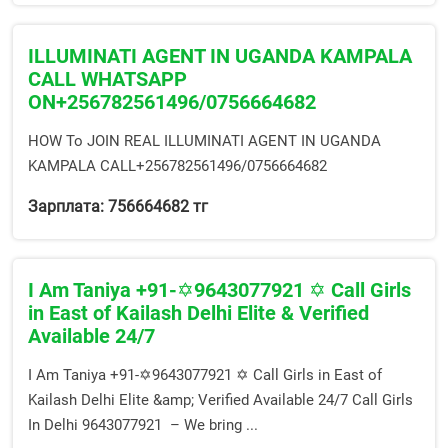
ILLUMINATI AGENT IN UGANDA KAMPALA
CALL WHATSAPP
ON+256782561496/0756664682
HOW To JOIN REAL ILLUMINATI AGENT IN UGANDA
KAMPALA CALL+256782561496/0756664682
Зарплата: 756664682 тг
I Am Taniya +91-✡️9643077921 ✡️ Call Girls
in East of Kailash Delhi Elite & Verified
Available 24/7
I Am Taniya +91-✡️9643077921 ✡️ Call Girls in East of
Kailash Delhi Elite &amp; Verified Available 24/7 Call Girls
In Delhi 9643077921 – We bring ...