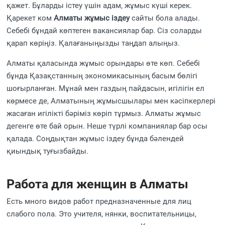
қажет. Бұларды істеу үшін адам, жұмыс күші керек.
Қарекет ком
Алматы жұмыс іздеу
сайты бола алады.
Себебі бұндай көптеген вакансиялар бар. Сіз соларды
қарап көріңіз. Қалағаныңызды таңдап алыңыз.
Алматы қаласында жұмыс орындары өте көп. Себебі
бұнда Қазақстанның экономикасының басым бөлігі
шоғырланған. Мұнай мен газдың пайдасын, игілігін ел
көрмесе де, Алматының жұмысшылары мен кәсіпкерлері
жасаған игілікті бәріміз көріп тұрмыз. Алматы жұмыс
дегенге өте бай орын. Неше түрлі компаниялар бар осы
қалада. Соңдықтан жұмыс іздеу бұнда бәлендей
қиындық туғызбайды.
Работа для женщин в Алматы
Есть много видов работ предназначенные для лиц
слабого пола. Это учителя, нянки, воспитательницы,