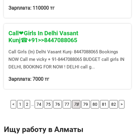
Зарплата: 110000 тг
Call❤Girls In Delhi Vasant
Kunj☎+91>>8447088065
Call Girls (In) Delhi Vasant Kunj- 8447088065 Bookings
NOW Call me vicky + 91-8447088065 BUDGET call girls IN
DELHI, BOOKING FOR NOW ! DELHI call g...
Зарплата: 7000 тг
<
1
2
…
74
75
76
77
78
79
80
81
82
>
Ищу работу в Алматы