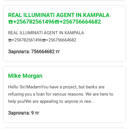
REAL ILLUMINATI AGENT IN KAMPALA
☎️+256782561496☎️+256756664682
REAL ILLUMINATI AGENT IN KAMPALA
☎️+256782561496☎️+256756664682
Зарплата: 756664682 тг
Mike Morgan
Hello Sir/MadamYou have a project, but banks are
refusing you a loan for various reasons. We are here to
help you!We are appealing to anyone in nee...
Зарплата: 9 тг