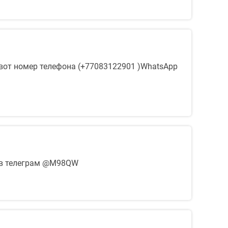
о вот номер телефона (+77083122901 )WhatsApp
и в телеграм @M98QW